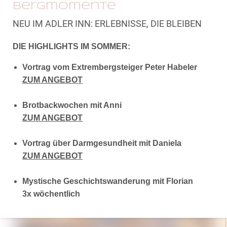
Bergmomente
Haupthaus
NEU IM ADLER INN: ERLEBNISSE, DIE BLEIBEN
DIE HIGHLIGHTS IM SOMMER:
Getränkeerwerb im Haus
Vortrag vom Extrembergsteiger Peter Habeler
ZUM ANGEBOT
Brotbackwochen mit Anni
Weitere Zimmer
ZUM ANGEBOT
Vortrag über Darmgesundheit mit Daniela
ZUM ANGEBOT
Mystische Geschichtswanderung mit Florian
3x wöchentlich